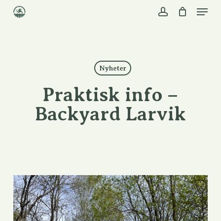
Skip
to
main
content
Nyheter
Praktisk info –
Backyard Larvik