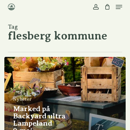
Skip
to
main
content
Tag
flesberg kommune
Nyheter
Marked på
Backyard ultra
Lampeland